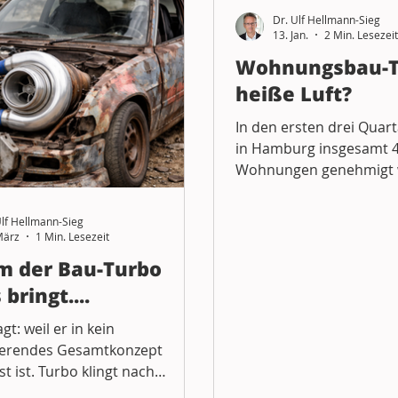
ein
privates Baurecht
Verwaltungsrecht
Dr. Ulf Hellmann-Sieg
13. Jan.
2 Min. Lesezeit
Wohnungsbau-Tu
elhandel
Bergedorf
heiße Luft?
In den ersten drei Quar
in Hamburg insgesamt 4
Wohnungen genehmigt 
6.710 Wohnungen im Jah
das Ziel von jährlich 1
Ulf Hellmann-Sieg
wieder verfehlt werden.
März
1 Min. Lesezeit
die Hälfte der genehmig
 der Bau-Turbo
Wohnungen öffentlich g
 bringt....
worden sind, ist zwar sc
im Wesentlichen an de
gt: weil er in kein
Zahlen frei finanzierte
ierendes Gesamtkonzept
kommt hinzu, dass von v
t ist. Turbo klingt nach
Baugenehmigungen kei
keit, die entscheidende