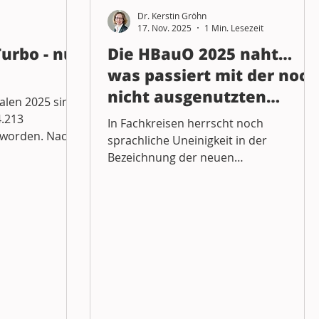
Seminare + Fortbildung
Baurecht
Dr. Kerstin Gröhn
17. Nov. 2025
1 Min. Lesezeit
rbo - nur
Die HBauO 2025 naht…
was passiert mit der noch
nicht ausgenutzten
talen 2025 sind
Baugenehmigung?
.213
In Fachkreisen herrscht noch
worden. Nach
sprachliche Uneinigkeit in der
r 2024 dürfte
Bezeichnung der neuen
0.000 Wohnungen
Hamburgischen Bauordnung als
 Dass 2024 fast
HBauO 2025 (nach dem Jahr des
ten
Gesetzesbeschlusses) oder HBauO
efördert
2026 (nach dem Jahr des
hön, liegt aber
Inkrafttretens), aber sicher ist: Sie
n mageren
kommt, und das möglicherweise für
r Wohnungen. Es
den einen oder anderen fast so
ielen
plötzlich wie Weihnachten. Einiges wird
n Gebrauch
einfacher, aber es gibt auch