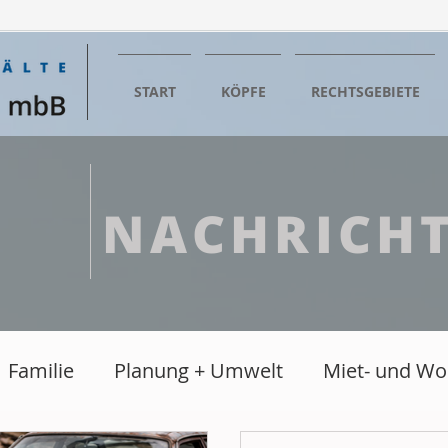
START
KÖPFE
RECHTSGEBIETE
NACHRICH
Familie
Planung + Umwelt
Miet- und W