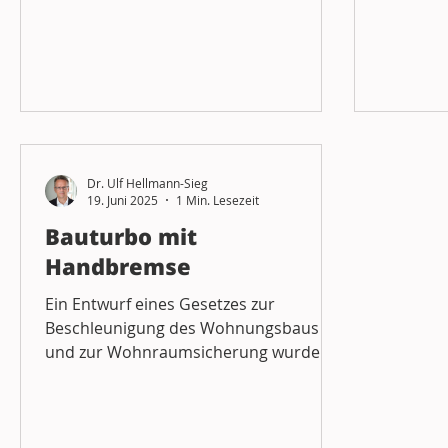
digitale Vorgangsbearbeitung neu
Schwäche
programmiert und angepasst werd
Kommunen
Zustimmu
nichts. 
dass sich
verhalte
Willkür 
Dr. Ulf Hellmann-Sieg
die Geme
19. Juni 2025
1 Min. Lesezeit
Bebauung
Bauturbo mit
Mögliche
mit
Handbremse
Ein Entwurf eines Gesetzes zur
Beschleunigung des Wohnungsbaus
und zur Wohnraumsicherung wurde
von der Bundesregierung vorgelegt,
hier ....