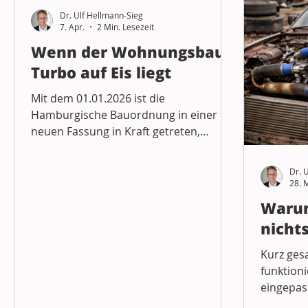
Steuern
Erben
Mediation
Allgem
Dr. Ulf Hellmann-Sieg
7. Apr.
2 Min. Lesezeit
Wenn der Wohnungsbau-
Denkmalrecht
Glücksspielrecht
Einz
Turbo auf Eis liegt
Mit dem 01.01.2026 ist die
Hamburgische Bauordnung in einer
neuen Fassung in Kraft getreten,
bummelig ein Jahr nach
Veröffentlichung im Gesetzesblatt.
Dr. 
Diese Zeit meinte sich der Gesetzgeber
28. 
in Anbetracht der vielen Änderungen
Warum
gönnen zu müssen. Alleine 260
nichts
Verweise auf die HBauO mussten im
Hamburgischen Landesrecht
Kurz gesa
angepasst werden. Daneben mussten
funktion
IT-gestützte Anwendungsprogramme
eingepass
der Bauaufsichtsbehörden für die
Schnellig