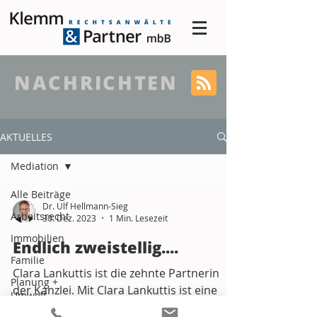
NACHRICHTEN
AKTUELLES
Mediation
Alle Beiträge
Dr. Ulf Hellmann-Sieg
Arbeitsrecht
30. Dez. 2023
1 Min. Lesezeit
Immobilien
Endlich zweistellig....
Familie
Clara Lankuttis ist die zehnte Partnerin
Planung +
der Kanzlei. Mit Clara Lankuttis ist eine
Umwelt
weitere Spezialistin im Bereich