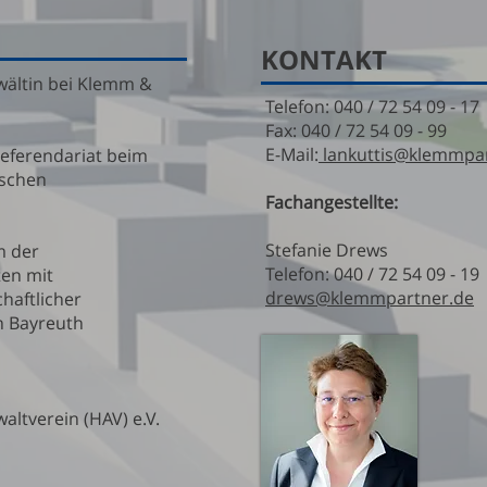
KONTAKT
wältin bei Klemm &
Telefon: 040 / 72 54 09 - 17
Fax: 040 / 72 54 09 - 99
E-Mail:
lankuttis@klemmpar
referendariat beim
ischen
Fachangestellte:
Stefanie Drews
m der
Telefon: 040 / 72 54 09 - 19
en mit
drews@klemmpartner.de
haftlicher
n Bayreuth
ltverein (HAV) e.V.