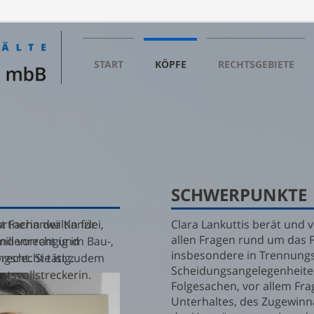
START
KÖPFE
RECHTSGEBIETE
N
SCHWERPUNKTE
artnerin der Kanzlei,
st Fachanwältin für
Clara Lankuttis berät und ve
allen Fragen rund um das F
milienrecht und
nd vorrangig im Bau-,
insbesondere in Trennung
recht. Sie ist zudem
gsrecht tätig.
Scheidungsangelegenheite
ntsvollstreckerin.
Folgesachen, vor allem Fr
Unterhaltes, des Zugewinn