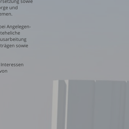
rsetzung sowie
Sorge und
lemen.
 bei Angelegen-
hteheliche
Ausarbeitung
rträgen sowie
 Interessen
 von