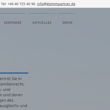
Tel: +49 40 725 40 90
info@klemmpartner.de
SEMINARE
AKTUELLES
MEHR
rtritt Sie in
amilienrecht,
s- und
n und deren
agen des
ausgleichs und