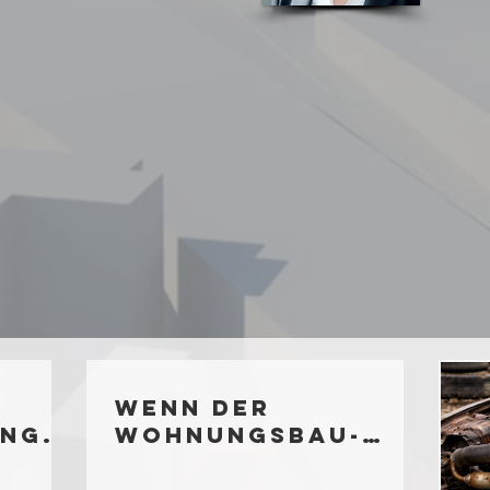
Wenn der
ng:
Wohnungsbau-
Turbo auf Eis
liegt