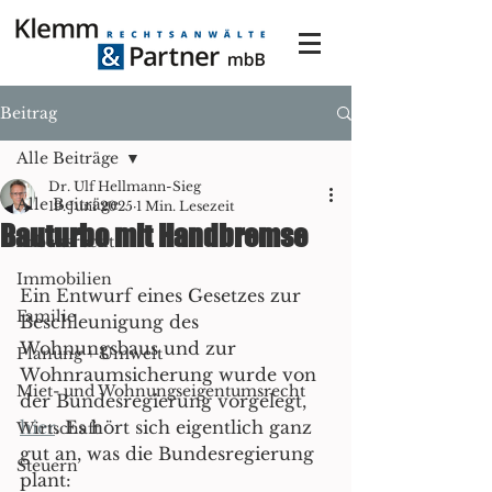
Beitrag
Alle Beiträge
Dr. Ulf Hellmann-Sieg
Alle Beiträge
19. Juni 2025
1 Min. Lesezeit
Bauturbo mit Handbremse
Arbeitsrecht
Immobilien
Ein Entwurf eines Gesetzes zur 
Familie
Beschleunigung des 
Wohnungsbaus und zur 
Planung + Umwelt
Wohnraumsicherung wurde von 
Miet- und Wohnungseigentumsrecht
der Bundesregierung vorgelegt, 
hier
. Es hört sich eigentlich ganz 
Wirtschaft
gut an, was die Bundesregierung 
Steuern
plant: 