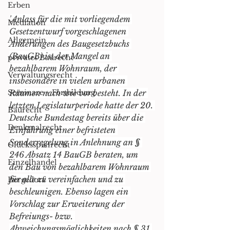
Erben
"
Anlass für die mit vorliegendem 
Mediation
Gesetzentwurf vorgeschlagenen 
Allgemein
Änderungen des Baugesetzbuchs 
(BauGB) ist der Mangel an 
privates Baurecht
bezahlbarem Wohnraum, der 
Verwaltungsrecht
insbesondere in vielen urbanen 
Seminare + Fortbildung
Räumen nach wie vor besteht. In der 
letzten Legislaturperiode hatte der 20. 
Baurecht
Deutsche Bundestag bereits über die 
Denkmalrecht
Einführung einer befristeten 
Sonderregelung in Anlehnung an § 
Glücksspielrecht
246 Absatz 14 BauGB beraten, um 
Einzelhandel
den Bau von bezahlbarem Wohnraum 
für alle zu vereinfachen und zu 
Bergedorf
beschleunigen. Ebenso lagen ein 
Vorschlag zur Erweiterung der 
Befreiungs- bzw. 
Abweichungsmöglichkeiten nach § 31 