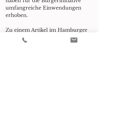
haben für die Bürgerinitiative 
umfangreiche Einwendungen 
erhoben. 
Zu einem Artikel im Hamburger 
Abendblatt geht es 
hier
. 
Planung + Umwelt
Verwaltungsrecht
Alle ansehen
Aktuelle Beiträge