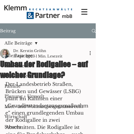
Beitrag
Alle Beiträge
Dr. Kerstin Gröhn
Alle Beiträge
3. Apr. 2023
1 Min. Lesezeit
Umbau der Rodigallee – auf
Arbeitsrecht
welcher Grundlage?
Immobilien
Der Landesbetrieb Straßen, 
Familie
Brücken und Gewässer (LSBG) 
Planung + Umwelt
plant im Rahmen einer 
„Grundinstandsetzungsmaßnahm
Miet- und Wohnungseigentumsrecht
e“ einen grundlegenden Umbau 
Wirtschaft
der Rodigallee in zwei 
Steuern
Abschnitten. Die Rodigallee ist 