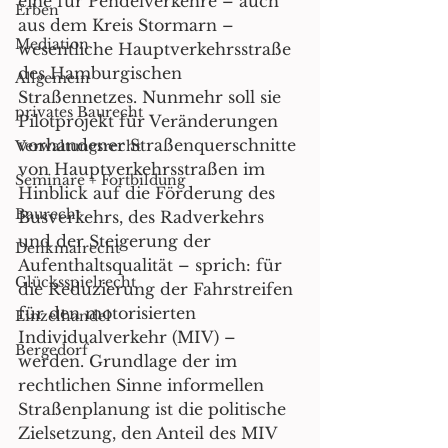
eine für Pendelverkehre – auch 
Erben
aus dem Kreis Stormarn – 
Mediation
wesentliche Hauptverkehrsstraße 
des Hamburgischen 
Allgemein
Straßennetzes. Nunmehr soll sie 
privates Baurecht
Pilotprojekt für Veränderungen 
vorhandener Straßenquerschnitte 
Verwaltungsrecht
von Hauptverkehrsstraßen im 
Seminare + Fortbildung
Hinblick auf die Förderung des 
Baurecht
Busverkehrs, des Radverkehrs 
und der Steigerung der 
Denkmalrecht
Aufenthaltsqualität – sprich: für 
Glücksspielrecht
die Reduzierung der Fahrstreifen 
für den motorisierten 
Einzelhandel
Individualverkehr (MIV) – 
Bergedorf
werden. Grundlage der im 
rechtlichen Sinne informellen 
Straßenplanung ist die politische 
Zielsetzung, den Anteil des MIV 