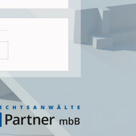
 der Bau-Turbo nichts
...