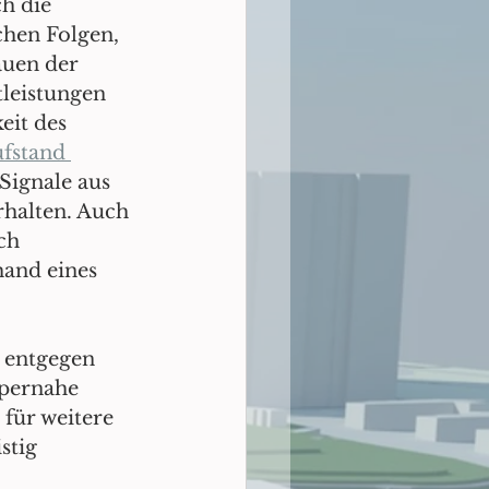
h die 
hen Folgen, 
auen der 
leistungen 
eit des 
ufstand 
 Signale aus 
rhalten. Auch 
ch 
and eines 
 entgegen 
pernahe 
 für weitere 
stig 