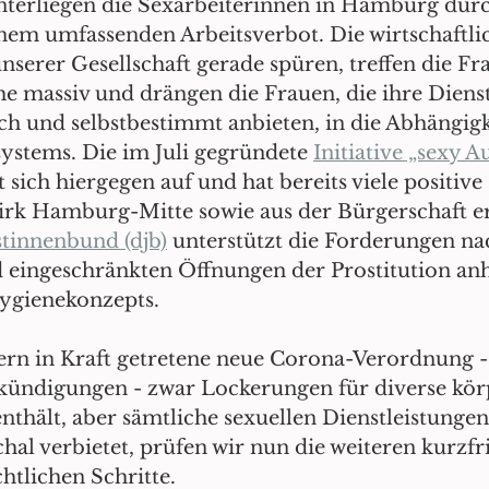
nterliegen die Sexarbeiterinnen in Hamburg durc
em umfassenden Arbeitsverbot. Die wirtschaftlic
unserer Gesellschaft gerade spüren, treffen die Fr
 massiv und drängen die Frauen, die ihre Dienst
ch und selbstbestimmt anbieten, in die Abhängigk
systems. Die im Juli gegründete 
Initiative „sexy A
t sich hiergegen auf und hat bereits viele positive
zirk Hamburg-Mitte sowie aus der Bürgerschaft e
stinnenbund (djb)
 unterstützt die Forderungen na
d eingeschränkten Öffnungen der Prostitution anh
ygienekonzepts.
rn in Kraft getretene neue Corona-Verordnung -
kündigungen - zwar Lockerungen für diverse kör
nthält, aber sämtliche sexuellen Dienstleistungen
al verbietet, prüfen wir nun die weiteren kurzfri
htlichen Schritte.