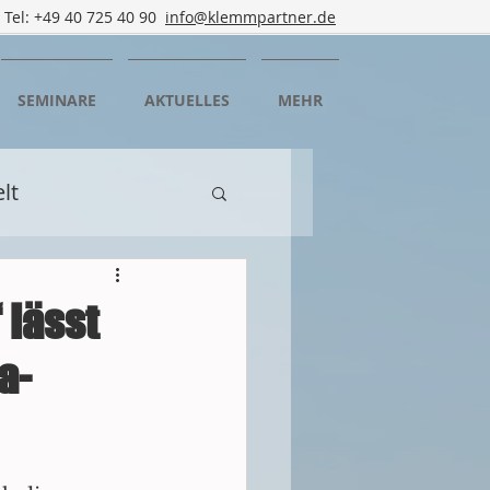
Tel: +49 40 725 40 90
info@klemmpartner.de
SEMINARE
AKTUELLES
MEHR
lt
n
Mediation
 lässt
a-
rtbildung
rgedorf