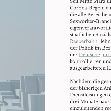
Seit Mitte März u
Corona-Regeln ein
die alle Bereiche 
Sexworker-Branche
eigenverantwortli
staatlichen Sozial
Reeperbahn“
 lehn
der Politik im Be
der 
Deutsche Juri
kontrollierten un
ausgearbeiteten H
Nachdem die geste
der bisherigen An
Dienstleistungen e
drei Monate pausch
einzuleitenden rec