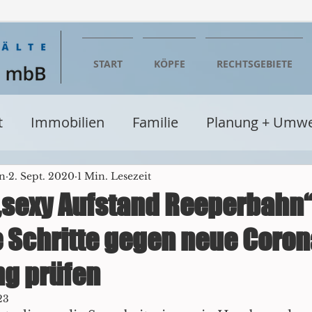
START
KÖPFE
RECHTSGEBIETE
t
Immobilien
Familie
Planung + Umwe
entumsrecht
Wirtschaft
Steuern
Erbe
hn
2. Sept. 2020
1 Min. Lesezeit
 „sexy Aufstand Reeperbahn“
e Schritte gegen neue Coron
Baurecht
Verwaltungsrecht
Seminare + Fo
g prüfen
cht
Glücksspielrecht
Einzelhandel
Be
23