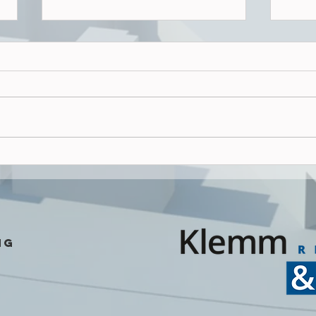
Wenn der Wohnungsbau-Turbo
auf Eis liegt
Mit dem 01.01.2026 ist die
Hamburgische Bauordnung
in einer neuen Fassung in
Kraft getreten, bummelig ein
Jahr nach Veröffentlichung
Warum
im Gesetzesblatt. Diese Zeit
bringt.
meinte sich der Gesetzgeber
in Anbetra
ng