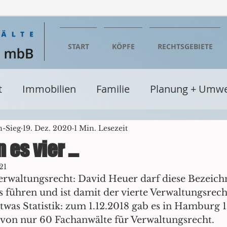
START
KÖPFE
RECHTSGEBIETE
t
Immobilien
Familie
Planung + Umwe
entumsrecht
Wirtschaft
Steuern
Erbe
n-Sieg
19. Dez. 2020
1 Min. Lesezeit
 es vier ...
21
Baurecht
Verwaltungsrecht
Seminare + Fo
erwaltungsrecht: David Heuer darf diese Bezeich
 führen und ist damit der vierte Verwaltungsrecht
twas Statistik: zum 1.12.2018 gab es in Hamburg 1
cht
Glücksspielrecht
Einzelhandel
Be
von nur 60 Fachanwälte für Verwaltungsrecht. 