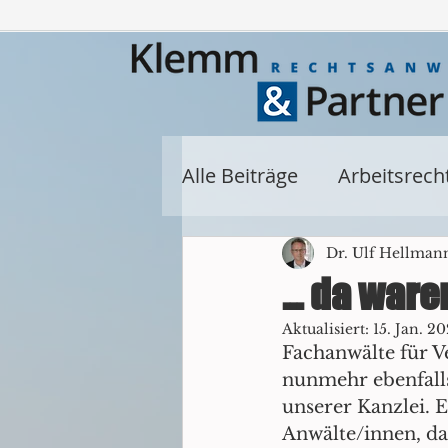
Alle Beiträge
Arbeitsrech
Miet- und Wohnungseig
Dr. Ulf Hellman
... da waren
Aktualisiert:
15. Jan. 20
Allgemein
privates 
Fachanwälte für V
nunmehr ebenfalls
unserer Kanzlei. E
Baurecht
Denkmalre
Anwälte/innen, da