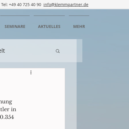
Tel: +49 40 725 40 90
info@klemmpartner.de
SEMINARE
AKTUELLES
MEHR
lt
n
Mediation
rtbildung
nung 
ler in 
0.354 
rgedorf