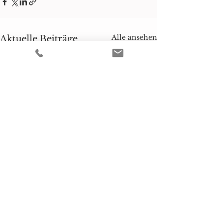
Alle ansehen
Aktuelle Beiträge
Wenn der Wohnungsbau-
Turbo auf Eis liegt
Mit dem 01.01.2026 ist
Kommentare