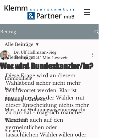
Beitrag
Alle Beiträge
Dr. Ulf Hellmann-Sieg
Alle Beiträge
26. Sept. 2021
1 Min. Lesezeit
Wer wird Bundeskanzler/in?
Arbeitsrecht
Diese Frage wird an diesem 
Immobilien
Wahlabend sicher nicht mehr 
Familie
beantwortet werden. Klar ist 
immerhin, dass der Wähler mit 
Planung + Umwelt
dieser Entscheidung nichts mehr 
Miet- und Wohnungseigentumsrecht
zu tun hat - mag sich mancher 
Kandidat auch auf den 
Wirtschaft
vermeintlichen oder 
Steuern
tatsächlichen Wählerwillen oder 