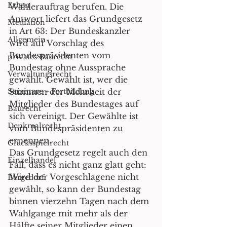
Erben
Wählerauftrag berufen. Die 
Antwort liefert das Grundgesetz 
Mediation
in Art 63: Der Bundeskanzler 
Allgemein
wird auf Vorschlag des 
Bundespräsidenten vom 
privates Baurecht
Bundestag ohne Aussprache 
Verwaltungsrecht
gewählt. Gewählt ist, wer die 
Seminare + Fortbildung
Stimmen der Mehrheit der 
Mitglieder des Bundestages auf 
Baurecht
sich vereinigt. Der Gewählte ist 
Denkmalrecht
vom Bundespräsidenten zu 
ernennen.
Glücksspielrecht
Das Grundgesetz regelt auch den 
Einzelhandel
Fall, dass es nicht ganz glatt geht: 
Wird der Vorgeschlagene nicht 
Bergedorf
gewählt, so kann der Bundestag 
binnen vierzehn Tagen nach dem 
Wahlgange mit mehr als der 
Hälfte seiner Mitglieder einen 