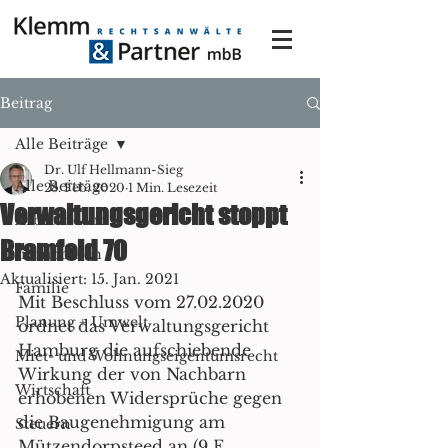
Beitrag
Alle Beiträge
Dr. Ulf Hellmann-Sieg
Alle Beiträge
28. Feb. 2020
1 Min. Lesezeit
Verwaltungsgericht stoppt
Arbeitsrecht
Bramfeld 70
Immobilien
Aktualisiert:
15. Jan. 2021
Familie
Mit Beschluss vom 27.02.2020 
Planung + Umwelt
ordnet das Verwaltungsgericht 
Hamburg die aufschiebende 
Miet- und Wohnungseigentumsrecht
Wirkung der von Nachbarn 
Wirtschaft
erhobenen Widersprüche gegen 
die Baugenehmigung am 
Steuern
Mützendorpsteed an (9 E 