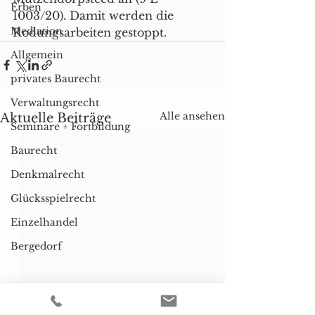
Erben
1003/20). Damit werden die 
Mediation
Rodungsarbeiten gestoppt.
Allgemein
privates Baurecht
Verwaltungsrecht
Alle ansehen
Aktuelle Beiträge
Seminare + Fortbildung
Baurecht
Denkmalrecht
Glücksspielrecht
Einzelhandel
Bergedorf