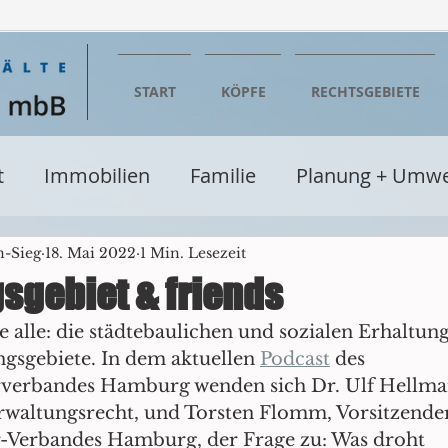
START
KÖPFE
RECHTSGEBIETE
t
Immobilien
Familie
Planung + Umwe
entumsrecht
Wirtschaft
Steuern
Erbe
n-Sieg
18. Mai 2022
1 Min. Lesezeit
sgebiet & friends
 alle: die städtebaulichen und sozialen Erhaltung
Baurecht
Verwaltungsrecht
Seminare + Fo
ngsgebiete. In dem aktuellen 
Podcast
 des 
erbandes Hamburg wenden sich Dr. Ulf Hellman
rwaltungsrecht, und Torsten Flomm, Vorsitzender
cht
Glücksspielrecht
Einzelhandel
Be
Verbandes Hamburg, der Frage zu: Was droht 