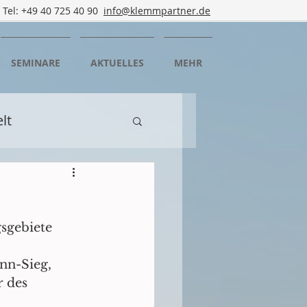
Tel: +49 40 725 40 90
info@klemmpartner.de
SEMINARE
AKTUELLES
MEHR
lt
n
Mediation
sgebiete 
rtbildung
n-Sieg, 
 des 
rgedorf