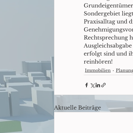
Grundeigentümern
Sondergebiet lieg
Praxisalltag und 
Genehmigungsvorbe
Rechtsprechung hin
Ausgleichsabgabe
erfolgt sind und 
reinhören!
Immobilien
Planun
Aktuelle Beiträge