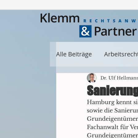
Alle Beiträge
Arbeitsrech
Miet- und Wohnungseig
Dr. Ulf Hellman
Sanierung
Hamburg kennt sie
Allgemein
privates 
sowie die Sanieru
Grundeigentümerv
Baurecht
Fachanwalt für Ve
Denkmalre
Grundeigentümer-