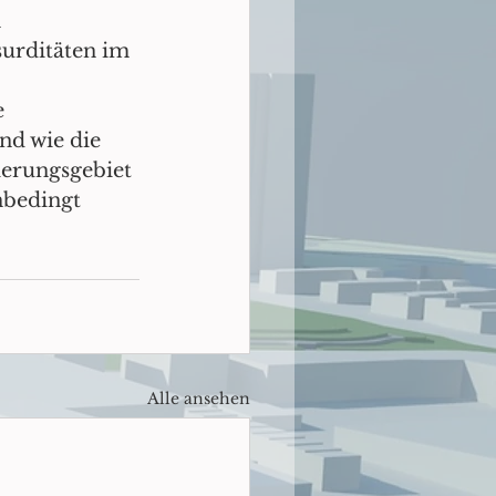
 
surditäten im 
 
nd wie die 
erungsgebiet 
nbedingt 
Alle ansehen