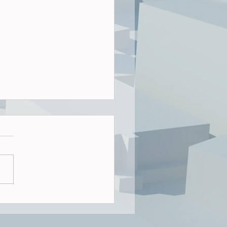
ngsbau-Turbo - nur heiße
en ersten drei Quartalen
 sind in Hamburg
esamt 4.213 Wohnungen
hmigt worden. Nach
0 Wohnungen im Jahr
 dürfte das Ziel von
lich 10.000 Wohnungen