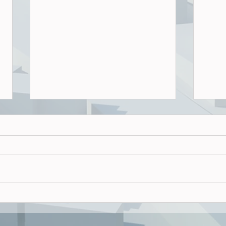
Wohnu
Luft?
In d
2025
insg
gene
6.71
Warum der Bau-Turbo nichts
2024
bringt....
jähr