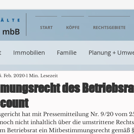
START
KÖPFE
RECHTSGEBIETE
t
Immobilien
Familie
Planung + Umwe
entumsrecht
Wirtschaft
Steuern
Erbe
6. Feb. 2020
1 Min. Lesezeit
mungsrecht des Betriebsra
ccount
Baurecht
Verwaltungsrecht
Seminare + Fo
gericht hat mit Pressemitteilung Nr. 9/20 vom 2
s noch nicht inhaltlich über die umstrittene Rechts
cht
Glücksspielrecht
Einzelhandel
Be
em Betriebsrat ein Mitbestimmungsrecht gemäß § 