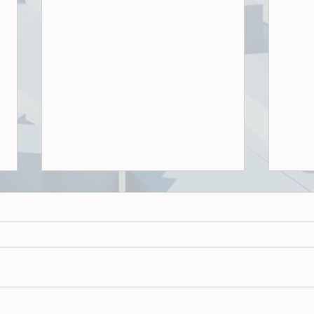
Wenn der Wohnungsbau-Turbo
auf Eis liegt
Mit dem 01.01.2026 ist die
Hamburgische Bauordnung
in einer neuen Fassung in
Kraft getreten, bummelig ein
Jahr nach Veröffentlichung
Warum