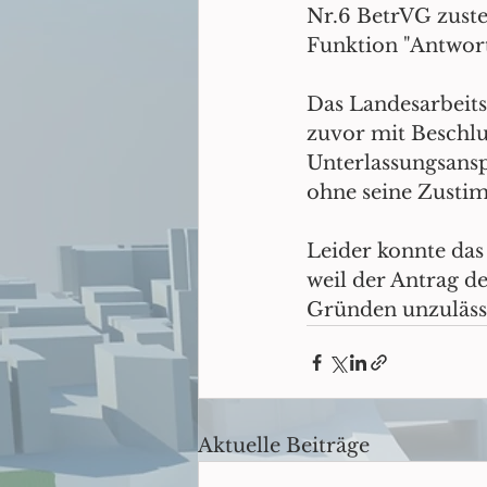
Nr.6 BetrVG zuste
Funktion "Antwort
Das Landesarbeits
zuvor mit Beschlu
Unterlassungsansp
ohne seine Zustim
Leider konnte das
weil der Antrag de
Gründen unzuläss
Aktuelle Beiträge