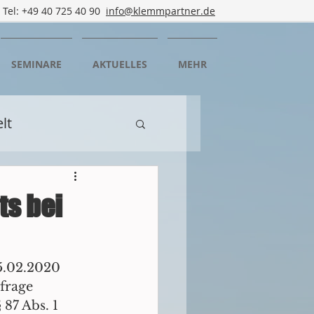
Tel: +49 40 725 40 90
info@klemmpartner.de
SEMINARE
AKTUELLES
MEHR
lt
n
Mediation
ts bei
rtbildung
5.02.2020 
frage 
rgedorf
87 Abs. 1 