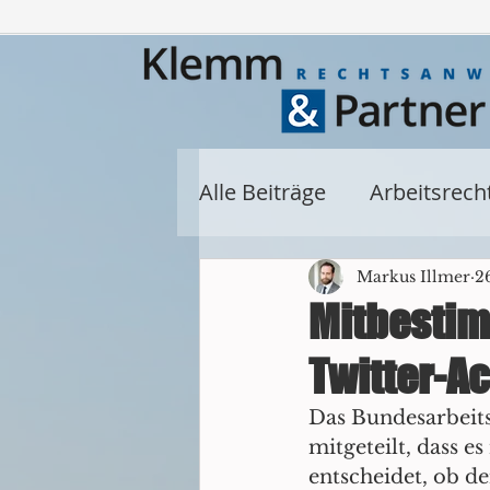
Alle Beiträge
Arbeitsrech
Miet- und Wohnungseig
Markus Illmer
2
Mitbestim
Twitter-A
Allgemein
privates 
Das Bundesarbeits
mitgeteilt, dass e
Baurecht
Denkmalre
entscheidet, ob d