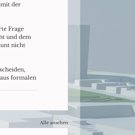
mit der 
te Frage 
aht und dem 
unt nicht 
scheiden, 
 aus formalen 
Alle ansehen