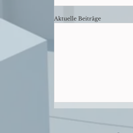
Aktuelle Beiträge
Informelle Straßenplanung: OVG
Hamburg stärkt Anliegerrechte
Der Umgestaltung von