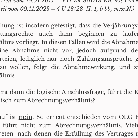
rteil vom 19.01.2017 – VII ZR 301/13 Rn. 47; IBRR
l vom 09.11.2023 – 4 U 18/23  II, 1, b bb) m.w.N.)
ung ist insofern gefestigt, dass die Verjährungsfr
stungsrechte auch dann beginnen zu laufe
nis vorliegt. In diesen Fällen wird die Abnahme n
eine Abnahme nicht vor, jedoch aufgrund der
rteien, lediglich nur noch Zahlungsansprüche g
zu wollen, folgt die Abnahmewirkung, und z
ltnis.
mt dann die logische Anschlussfrage, führt die 
tisch zum Abrechnungsverhältnis?
uf ist 
nein
. So erneut entschieden vom OLG 
 führt nicht zum Abrechnungsverhältnis. Vie
eten, nach denen die Erfüllung des Vertrages n