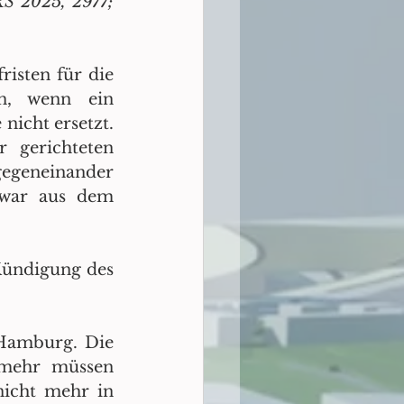
S 2025, 2977; 
isten für die 
n, wenn ein 
icht ersetzt. 
 gerichteten 
egeneinander 
war aus dem 
Kündigung des 
Hamburg. Die 
lmehr müssen 
icht mehr in 