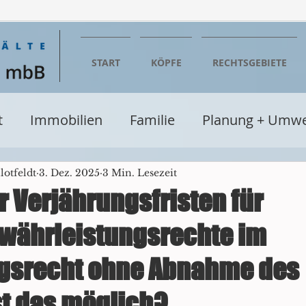
START
KÖPFE
RECHTSGEBIETE
t
Immobilien
Familie
Planung + Umwe
entumsrecht
Wirtschaft
Steuern
Erbe
otfeldt
3. Dez. 2025
3 Min. Lesezeit
r Verjährungsfristen für
währleistungsrechte im
Baurecht
Verwaltungsrecht
Seminare + Fo
gsrecht ohne Abnahme des
cht
Glücksspielrecht
Einzelhandel
Be
st das möglich?