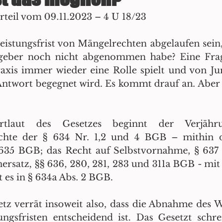
eil vom 09.11.2023 – 4 U 18/23
istungsfrist von Mängelrechten abgelaufen sein,
geber noch nicht abgenommen habe? Eine Frage
axis immer wieder eine Rolle spielt und von Jur
n Antwort begegnet wird. Es kommt drauf an. Aber
aut des Gesetzes beginnt der Verjährung
chte der § 634 Nr. 1,2 und 4 BGB – mithin d
 635 BGB; das Recht auf Selbstvornahme, § 637
ersatz, §§ 636, 280, 281, 283 und 311a BGB - mi
t es in § 634a Abs. 2 BGB.
etz verrät insoweit also, dass die Abnahme des W
ngsfristen entscheidend ist. Das Gesetzt schre