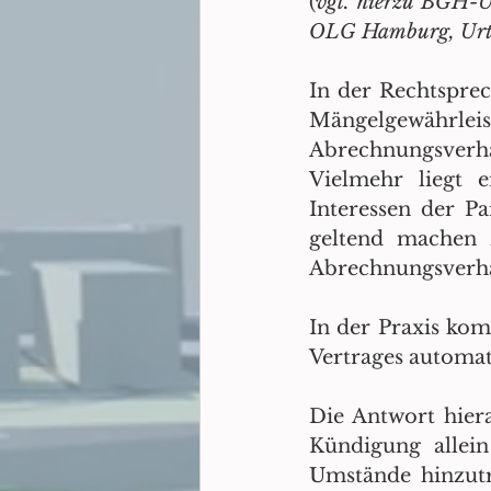
(
vgl. hierzu BGH-U
OLG Hamburg, Urtei
In der Rechtsprech
Mängelgewährlei
Abrechnungsverhält
Vielmehr liegt 
Interessen der Pa
geltend machen 
Abrechnungsverhä
In der Praxis kom
Vertrages automa
Die Antwort hiera
Kündigung allein
Umstände hinzutr