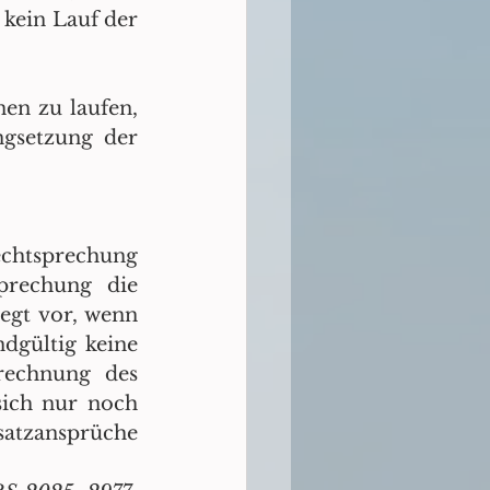
ein Lauf der 
en zu laufen, 
gsetzung der 
chtsprechung 
prechung die 
gt vor, wenn 
gültig keine 
rechnung des 
sich nur noch 
tzansprüche 