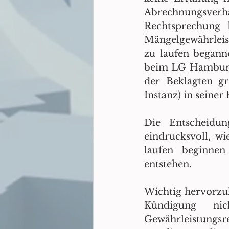
Abrechnungsve
Rechtsprechung b
Mängelgewährleis
zu laufen beganne
beim LG Hamburg i
der Beklagten g
Instanz) in seine
Die Entscheid
eindrucksvoll, w
laufen beginnen
entstehen.
Wichtig hervorzuh
Kündigung nic
Gewährleistungs