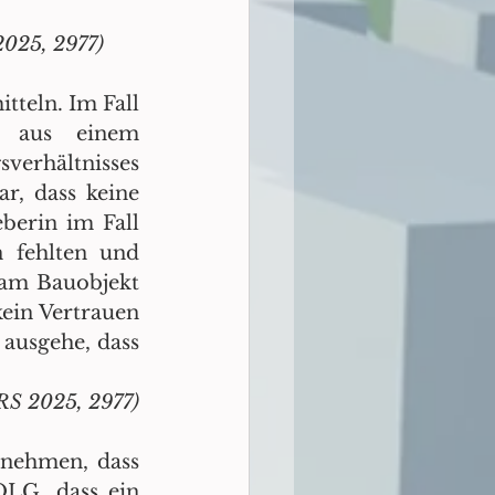
2025, 2977) 
teln. Im Fall 
aus einem 
Architektenvertrag ging, wurde das Vorliegen eines Abrechnungsverhältnisses 
, dass keine 
berin im Fall 
 fehlten und 
am Bauobjekt 
ein Vertrauen 
ausgehe, dass 
OLG Hamburg, Urteil vom 09.11.2023 – 4 U 18/23 II, 1, b, cc, (1)), IBRRS 2025, 2977) 
nehmen, dass 
LG, dass ein 