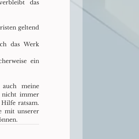
rbleibt das 
isten geltend 
ch das Werk 
erweise ein 
 auch meine 
 nicht immer 
Hilfe ratsam. 
 mit unserer 
können.