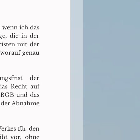
 wenn ich das 
, die in der 
isten mit der 
 worauf genau 
sfrist der 
as Recht auf 
 BGB und das 
t der Abnahme 
erkes für den 
ibt vor, ohne 