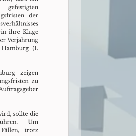
efestigten 
sfristen der 
erhältnisses 
in ihre Klage 
er Verjährung 
 Hamburg (1. 
urg zeigen 
gsfristen zu 
ftragsgeber 
d, sollte die 
ühren. Um 
llen, trotz 