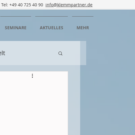
Tel: +49 40 725 40 90
info@klemmpartner.de
SEMINARE
AKTUELLES
MEHR
lt
n
Mediation
rtbildung
rgedorf