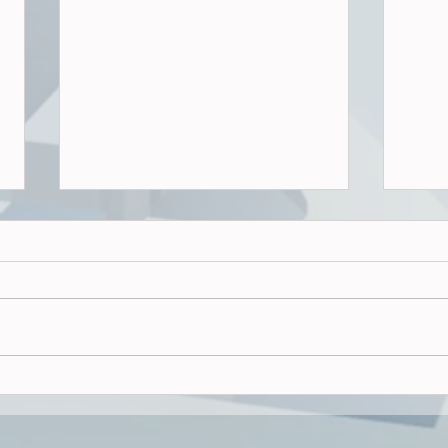
Wohnu
Luft?
In d
2025
insg
gene
6.71
Warum der Bau-Turbo nichts
2024
bringt....
jähr