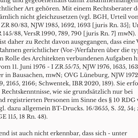
itung und gegebenenfalls damit zusammenhängen
tlicher Art gehören. Mit einem Rechtsberater d
nämlich nicht gleichzusetzen (vgl. BGH, Urteil vom
 ZR 80/83, NJW 1985, 1692, 1693 [juris Rn. 35]; U
 145/88, VersR 1990, 789, 790 [juris Rn. 7] mwN).
ist daher zu Recht davon ausgegangen, dass eine 
ahmen gerichtlicher (Vor-)Verfahren über die ty
n Rolle des Architekten verbundenen Aufgaben h
vom 11. Juni 1976 - I ZR 55/75, NJW 1976, 1635, 163
ter in Bausachen, mwN; OVG Lüneburg, NJW 1972
 2165, 2166; Schwentek, IBR 2020, 189). Sie erfo
e Rechtskenntnisse, wie sie grundsätzlich nur bei 
d registrierten Personen im Sinne des § 10 RDG 
l. dazu allgemein BT-Drucks. 16/3655, S. 52, 54;
 115, 18 Rn. 48).
d ist auch nicht erkennbar, dass sich - unter 