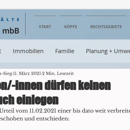
START
KÖPFE
RECHTSGEBIETE
t
Immobilien
Familie
Planung + Umwe
entumsrecht
Wirtschaft
Steuern
Erbe
n-Sieg
11. März 2021
2 Min. Lesezeit
en/-innen dürfen keinen
ch einlegen
Baurecht
Verwaltungsrecht
Seminare + Fo
teil vom 11.02.2021 einer bis dato weit verbreite
eschoben und entschieden:
cht
Glücksspielrecht
Einzelhandel
Be