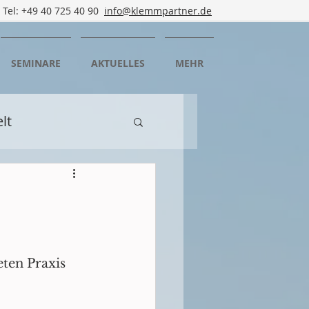
Tel: +49 40 725 40 90
info@klemmpartner.de
SEMINARE
AKTUELLES
MEHR
lt
n
Mediation
rtbildung
ten Praxis 
rgedorf