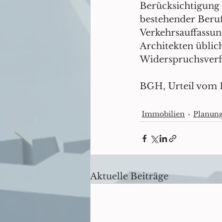
Berücksichtigung 
bestehender Berufs
Verkehrsauffassung
Architekten üblic
Widerspruchsverfa
BGH, Urteil vom 1
Immobilien
Planun
Aktuelle Beiträge