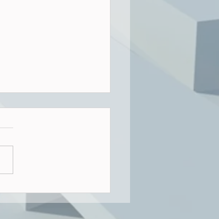
ngsbau-Turbo - nur heiße
en ersten drei Quartalen
 sind in Hamburg
esamt 4.213 Wohnungen
hmigt worden. Nach
0 Wohnungen im Jahr
 dürfte das Ziel von
lich 10.000 Wohnungen