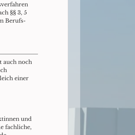
verfahren 
ch §§ 3, 5 
m Berufs- 
t auch noch 
ch 
eich einer 
ektinnen und 
e fachliche, 