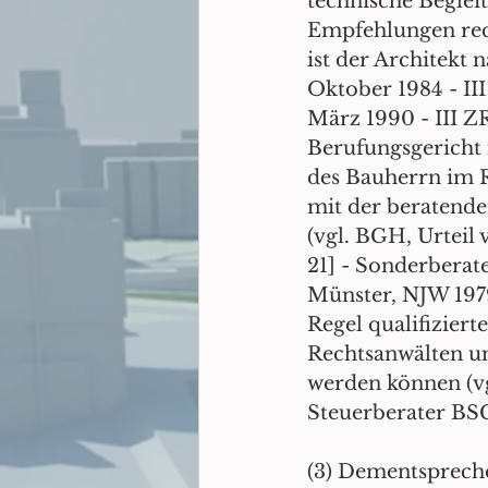
technische Begle
Empfehlungen rech
ist der Architekt 
Oktober 1984 - III
März 1990 - III ZR
Berufungsgericht 
des Bauherrn im R
mit der beratende
(vgl. BGH, Urteil 
21] - Sonderbera
Münster, NJW 1979,
Regel qualifiziert
Rechtsanwälten un
werden können (vg
Steuerberater BSGE
(3) Dementsprechen