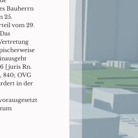
de 
es Bauherrn 
 25. 
rteil vom 29. 
 Das 
Vertretung 
pischerweise 
inausgeht 
6 [juris Rn. 
, 840; OVG 
rdert in der 
vorausgesetzt 
 zum 