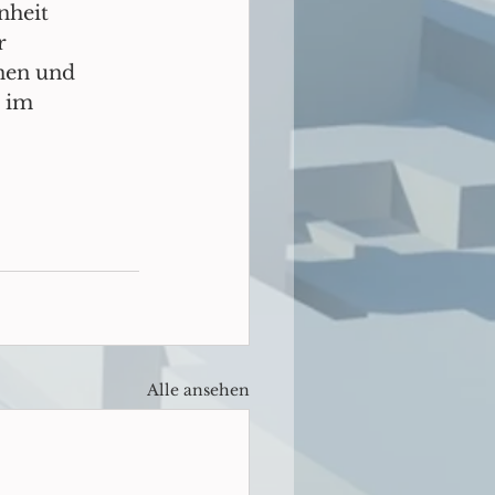
nheit 
r 
nnen und 
 im 
Alle ansehen