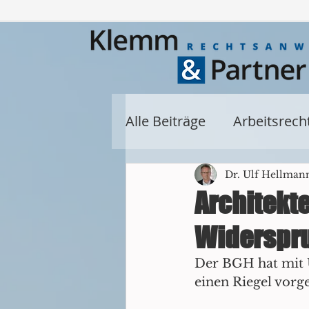
Alle Beiträge
Arbeitsrech
Miet- und Wohnungseig
Dr. Ulf Hellman
Architekt
Widerspru
Allgemein
privates 
Der BGH hat mit Ur
einen Riegel vorg
Baurecht
Denkmalre