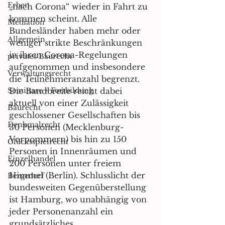
Erben
„nach Corona“ wieder in Fahrt zu 
kommen scheint. Alle 
Mediation
Bundesländer haben mehr oder 
Allgemein
weniger strikte Beschränkungen 
in ihren Corona-Regelungen 
privates Baurecht
aufgenommen und insbesondere 
Verwaltungsrecht
die Teilnehmeranzahl begrenzt. 
Seminare + Fortbildung
Die Bandbreite reicht dabei 
aktuell von einer Zulässigkeit 
Baurecht
geschlossener Gesellschaften bis 
Denkmalrecht
30 Personen (Mecklenburg-
Vorpommern) bis hin zu 150 
Glücksspielrecht
Personen in Innenräumen und 
Einzelhandel
200 Personen unter freiem 
Himmel (Berlin). Schlusslicht der 
Bergedorf
bundesweiten Gegenüberstellung 
ist Hamburg, wo unabhängig von 
jeder Personenanzahl ein 
grundsätzliches 