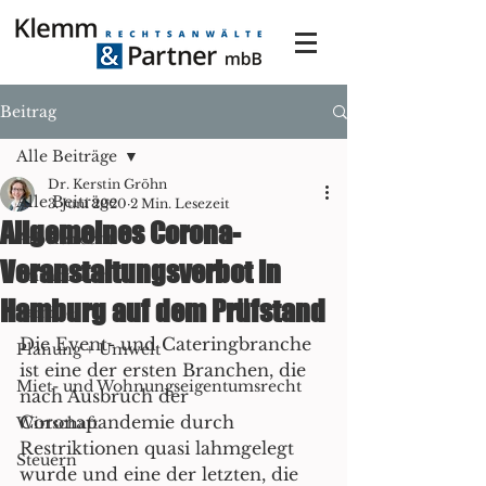
Beitrag
Alle Beiträge
Dr. Kerstin Gröhn
Alle Beiträge
3. Juni 2020
2 Min. Lesezeit
Allgemeines Corona-
Arbeitsrecht
Veranstaltungsverbot in
Immobilien
Hamburg auf dem Prüfstand
Familie
Die Event- und Cateringbranche 
Planung + Umwelt
ist eine der ersten Branchen, die 
Miet- und Wohnungseigentumsrecht
nach Ausbruch der 
Coronapandemie durch 
Wirtschaft
Restriktionen quasi lahmgelegt 
Steuern
wurde und eine der letzten, die 