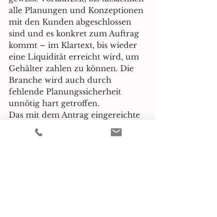
alle Planungen und Konzeptionen 
mit den Kunden abgeschlossen 
sind und es konkret zum Auftrag 
kommt – im Klartext, bis wieder 
eine Liquidität erreicht wird, um 
Gehälter zahlen zu können. Die 
Branche wird auch durch 
fehlende Planungssicherheit 
unnötig hart getroffen.
Das mit dem Antrag eingereichte 
Hygienekonzept zeigt 
stellvertretend für die Branche 
auf, wie Events in Zukunft 
aussehen können und will – auch 
unabhängig von dem Ausgang 
des gerichtlichen Verfahrens – 
den Weg in diese neue Normalität 
ebnen. Einsicht und Vertrauen 