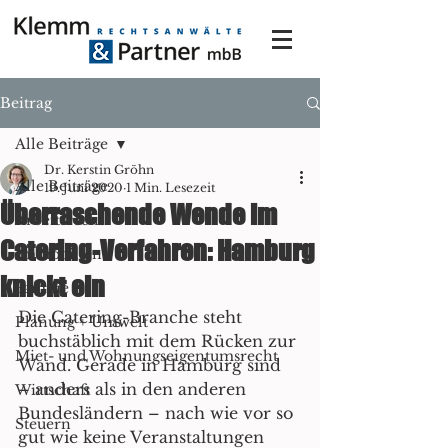
Beitrag
Alle Beiträge
Dr. Kerstin Gröhn
Alle Beiträge
19. Juni 2020
1 Min. Lesezeit
Überraschende Wende im
Arbeitsrecht
Catering-Verfahren: Hamburg
Immobilien
knickt ein
Familie
Die Catering-Branche steht 
Planung + Umwelt
buchstäblich mit dem Rücken zur 
Miet- und Wohnungseigentumsrecht
Wand. Gerade in Hamburg sind 
– anders als in den anderen 
Wirtschaft
Bundesländern – nach wie vor so 
Steuern
gut wie keine Veranstaltungen 