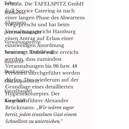
Erben
erlaubt. Die TAFELSPITZ GmbH 
Full Service Catering ist nach 
Mediation
einer langen Phase des Abwartens 
Allgemein
vorgeprescht und hat beim 
Verwaltungsgericht Hamburg 
privates Baurecht
einen Antrag auf Erlass einer 
Verwaltungsrecht
einstweiligen Anordnung 
Seminare + Fortbildung
beantragt. Damit sollte erreicht 
werden, dass zumindest 
Baurecht
Veranstaltungen bis 96 bzw. 48 
Denkmalrecht
Personen durchgeführt werden 
dürfen. Dies wiederum auf der 
Glücksspielrecht
Grundlage eines detaillierten 
Einzelhandel
Hygienekonzeptes. Der 
Geschäftsführer Alexander 
Bergedorf
Brückmann: „
Wir wären sogar 
bereit, jeden einzelnen Gast einem 
Schnelltest zu unterziehen.
“