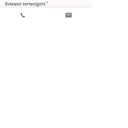
bewusst verweigert.
“
Verwaltungsrecht
Wirtschaft
Alle ansehen
Aktuelle Beiträge