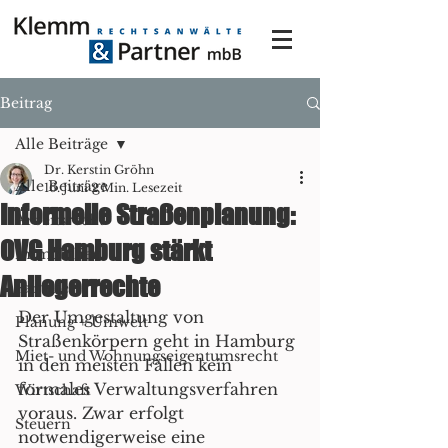
Beitrag
Alle Beiträge
Dr. Kerstin Gröhn
Alle Beiträge
16. Juni
2 Min. Lesezeit
Informelle Straßenplanung:
Arbeitsrecht
OVG Hamburg stärkt
Immobilien
Anliegerrechte
Familie
Der Umgestaltung von 
Planung + Umwelt
Straßenkörpern geht in Hamburg 
Miet- und Wohnungseigentumsrecht
in den meisten Fällen kein 
formales Verwaltungsverfahren 
Wirtschaft
voraus. Zwar erfolgt 
Steuern
notwendigerweise eine 