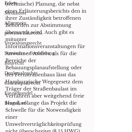
Erben
(technische) Planung, die nebst 
eines Erläuterungsberichts den in 
Mediation
ihrer Zuständigkeit betroffenen 
Allgemein
Behörden zur Abstimmung 
übersandt wird. Auch gibt es 
privates Baurecht
mitunter 
Verwaltungsrecht
Informationsveranstaltungen für 
Seminare + Fortbildung
Anwohner. Anders, als für die 
Bereiche der 
Baurecht
Bebauungsplanaufstellung oder 
Denkmalrecht
des Fernstraßenbaus lässt das 
Hamburgische Wegegesetz dem 
Glücksspielrecht
Träger der Straßenbaulast im 
Einzelhandel
Verfahren aber weitgehend freie 
Hand, solange das Projekt die 
Bergedorf
Schwelle für die Notwendigkeit 
einer 
Umweltverträglichkeitsprüfung 
nicht überschreitet (§ 15 HWG). 