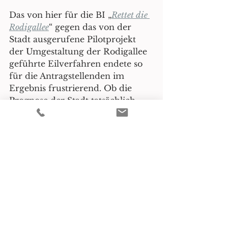
Das von hier für die BI „
Rettet die 
Rodigallee
“ gegen das von der 
Stadt ausgerufene Pilotprojekt 
der Umgestaltung der Rodigallee 
geführte Eilverfahren endete so 
für die Antragstellenden im 
Ergebnis frustrierend. Ob die 
Prognose der Stadt tatsächlich 
trug und die Straße den 
Verkehrsbedürfnissen nach der 
Umgestaltung (wieder) gerecht 
werden kann, oder ob die 
Antragstellenden in ihrer 
Folgenbewertung doch richtig 
lagen, wird die Zeit entscheiden. 
Gleiches gilt für die Frage, ob der 
Stadtteil Jenfeld Schaden nimmt, 
weil Gewerbetreibende und Ärzte 